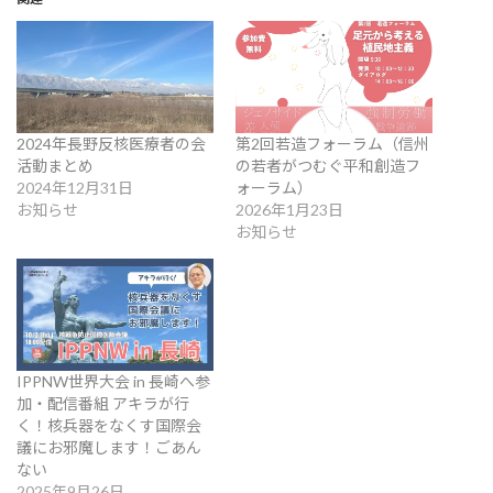
2024年長野反核医療者の会
第2回若造フォーラム（信州
活動まとめ
の若者がつむぐ平和創造フ
2024年12月31日
ォーラム）
お知らせ
2026年1月23日
お知らせ
IPPNW世界大会 in 長崎へ参
加・配信番組 アキラが行
く！核兵器をなくす国際会
議にお邪魔します！ごあん
ない
2025年9月26日