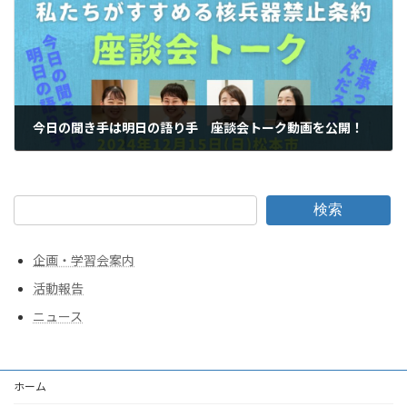
今日の聞き手は明日の語り手 座談会トーク動画を公開！
2025年2月3日
検索
企画・学習会案内
活動報告
ニュース
ホーム