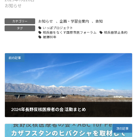
お知らせ
お知らせ
、
企画・学習会案内
、
告知
カテゴリー
いっぽプロジェクト
タグ
核兵器をなくす国際市民フォーラム
核兵器禁止条約
被爆80年
前の記事
2024年長野反核医療者の会 活動まとめ
2024年12月31日
次の記事