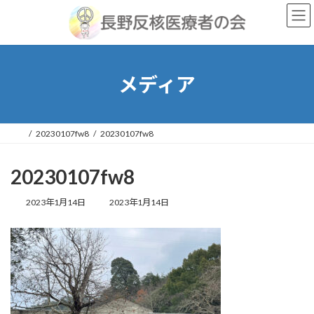
コ
ナ
ン
ビ
テ
ゲ
ン
ー
ツ
シ
へ
ョ
メディア
ス
ン
キ
に
ッ
移
プ
動
20230107fw8
20230107fw8
20230107fw8
最
2023年1月14日
2023年1月14日
終
更
新
日
時
: