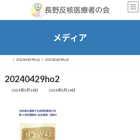
コ
ナ
ン
ビ
テ
ゲ
ン
ー
ツ
シ
へ
ョ
メディア
ス
ン
キ
に
ッ
移
プ
動
20240429ho2
20240429ho2
20240429ho2
最
2024年5月14日
2024年5月14日
終
更
新
日
時
: