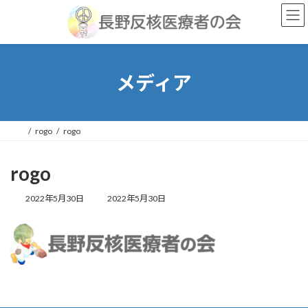
コ
ナ
ン
ビ
テ
ゲ
ン
ー
ツ
シ
へ
ョ
メディア
ス
ン
キ
に
ッ
移
プ
動
rogo
rogo
rogo
最
2022年5月30日
2022年5月30日
終
更
新
日
時
: