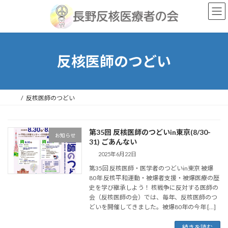
コ
ナ
ン
ビ
テ
ゲ
ン
ー
ツ
シ
へ
ョ
反核医師のつどい
ス
ン
キ
に
ッ
移
プ
動
反核医師のつどい
第35回 反核医師のつどいin東京(8/30-
お知らせ
31) ごあんない
2025年6月22日
第35回 反核医師・医学者のつどいin東京 被爆
80年 反核平和運動・被爆者支援・被爆医療の歴
史を学び継承しよう！ 核戦争に反対する医師の
会（反核医師の会）では、毎年、反核医師のつ
どいを開催してきました。被爆80年の今年 […]
続きを読む