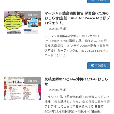
マーシャル諸島訪問報告 学習会(7/13)の
お知らせ
おしらせ(主催：ABC for Peace いっぽプ
ロジェクト)
2024年7月6日
マーシャル諸島訪問報告 日時：7月13日
(土)14:00〜16:00 講師：早川 純午さん （医師・
愛知 名南病院） オンラインZoom開催（事前申
込不要） ミーティングID：835 3822 3634 パス
コード：24 […]
続きを読む
反核医師のつどいin沖縄(11/3-4) おしら
お知らせ
せ
2024年7月6日
チラシPDF 第34回 反核医師・医学者のつどいin
沖縄 核も基地もいらない 命どう宝の島から東
アジア そして世界の平和を希求する ■日時：
2024年11月3日(日祝)〜4日(月休) 閉会後、